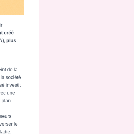
ir
t créé
A), plus
int de la
 la société
é investit
vec une
 plan.
sseurs
verser le
ladie.