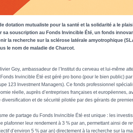
 dotation mutualiste pour la santé et la solidarité a le plais
 sa souscription au Fonds Invincible Été, un fonds innovan
nir la recherche sur la sclérose latérale amyotrophique (SL
us le nom de maladie de Charcot.
livier Goy, ambassadeur de l’Institut du cerveau et lui-même atte
 Fonds Invincible Été est géré pro bono (pour le bien public) par
pe 123 Investment Managers). Ce fonds professionnel spécialis
omie réelle, auprès d’entreprises françaises et européennes, a
e diversification et de sécurité pilotée par des gérants de premier
e de partage du Fonds Invincible Été est unique : les investi
e plafonner leur rendement à 3 % par an, permettant ainsi de re
jectif d’environ 5 % par an) directement à la recherche sur la ma