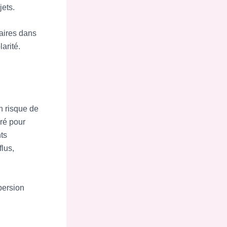
ets.
aires dans
arité.
n risque de
uré pour
nts
flus,
persion