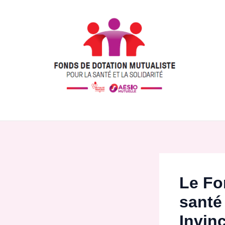
Aller
Post
au
navigation
contenu
Le Fo
santé 
Invinc