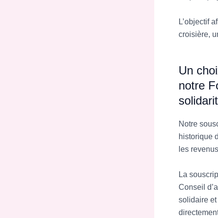
L’objectif a
croisière, 
Un choi
notre F
solidari
Notre sousc
historique 
les revenus
La souscrip
Conseil d’a
solidaire e
directement