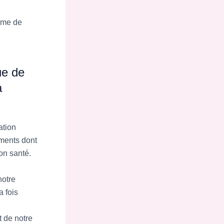
thme de
ue de
a
ation
ements dont
on santé.
notre
a fois
t de notre