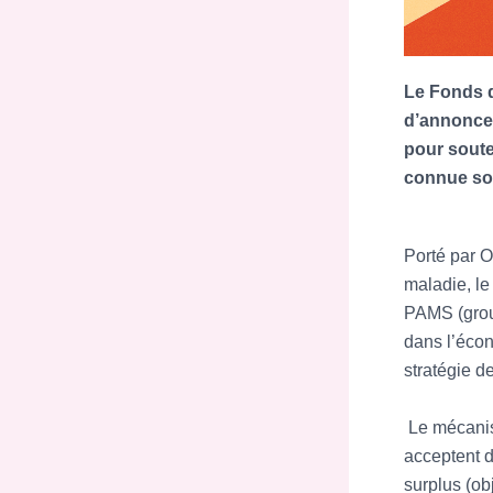
Le Fonds de
d’annoncer
pour soute
connue so
Porté par O
maladie, le
PAMS (grou
dans l’écon
stratégie d
Le mécanism
acceptent d
surplus (ob