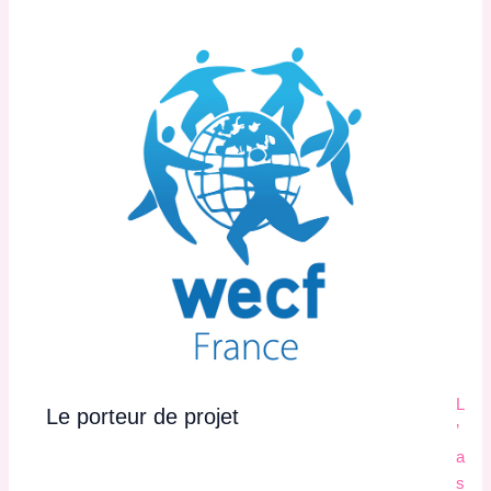
L
Le porteur de projet
’
a
s