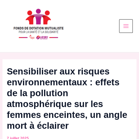
Aller
Post
Main
au
navigation
Men
contenu
Sensibiliser aux risques
environnementaux : effets
de la pollution
atmosphérique sur les
femmes enceintes, un angle
mort à éclairer
7 juillet 2025